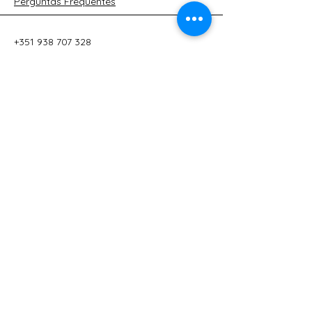
Perguntas Frequentes
+351 938 707 328
info@urbanink.pt
Travessa Luis Faria 2B, Lj C
2565-371
Torres Vedras
Portugal
Inscreva-se em Nossa Newsletter
Insira Seu E-mail